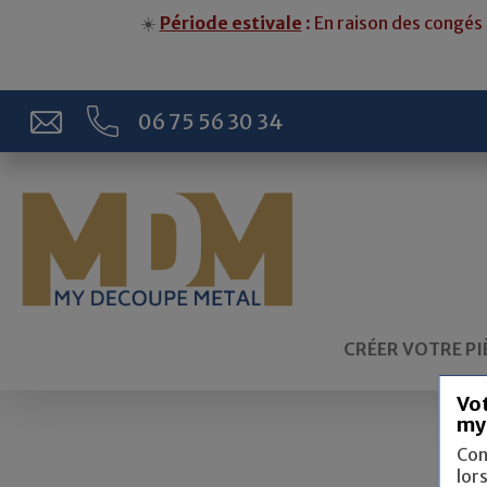
☀️
Période estivale
: En raison des congés 
06 75 56 30 34
CRÉER VOTRE PI
Vot
my
Con
lor