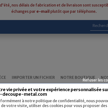
d'été, nos délais de fabrication et de livraison sont susceptib
échanges par
e-mail
plutôt que par téléphone.
ÈCE
IMPORTER UN FICHIER
NOTRE BOUTIQUE
NOS
Refuser les c
re vie privée et votre expérience personnalisée su
-decoupe-metal.com
formément à notre politique de confidentialité, nous pouvo
s de votre visite, utiliser des cookies pour vous proposer des