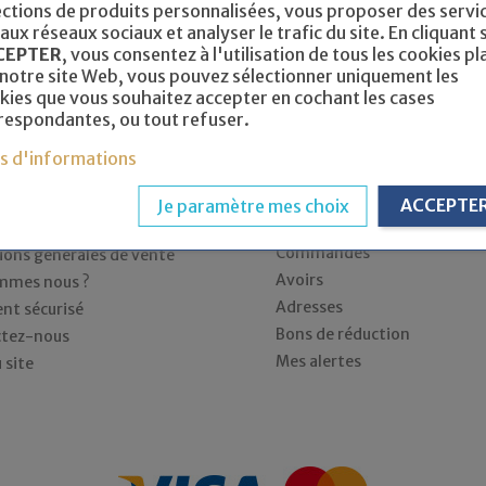
ections de produits personnalisées, vous proposer des servi
 aux réseaux sociaux et analyser le trafic du site. En cliquant 
CEPTER
, vous consentez à l'utilisation de tous les cookies pl
 notre site Web, vous pouvez sélectionner uniquement les
Livraison suivie
Paiemen
kies que vous souhaitez accepter en cochant les cases
respondantes, ou tout refuser.
us d'informations
société
Votre compte
Informations personnelles
on
ACCEPTE
Je paramètre mes choix
Retours produit
ns légales
Commandes
ions générales de vente
Avoirs
mmes nous ?
Adresses
nt sécurisé
Bons de réduction
tez-nous
Mes alertes
 site