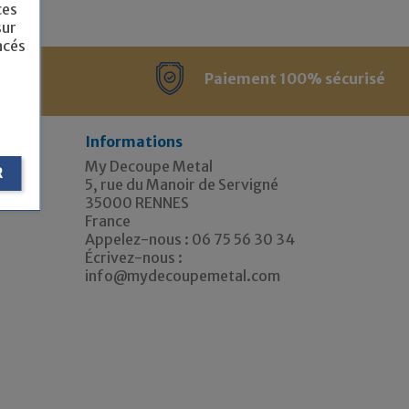
ces
sur
acés
t CB
Paiement 100% sécurisé
Informations
My Decoupe Metal
R
5, rue du Manoir de Servigné
35000 RENNES
France
Appelez-nous :
06 75 56 30 34
Écrivez-nous :
info@mydecoupemetal.com