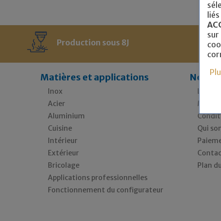
sél
liés
AC
sur
Production sous 8J
coo
cor
Pl
Matières et applications
Notre 
Inox
Livrais
Acier
Mentio
Aluminium
Condit
Cuisine
Qui so
Intérieur
Paieme
Extérieur
Contac
Bricolage
Plan du
Applications professionnelles
Fonctionnement du configurateur