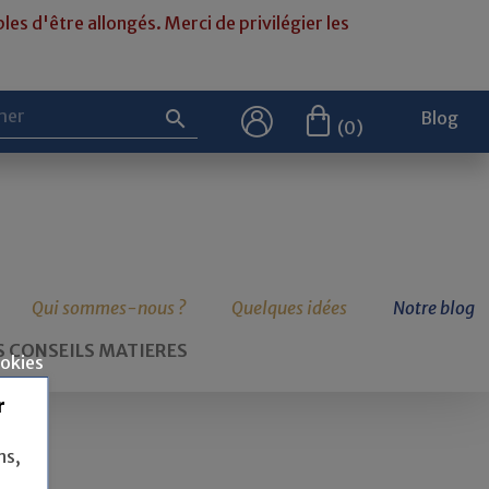
les d'être allongés. Merci de privilégier les

Blog
(0)
Qui sommes-nous ?
Quelques idées
Notre blog
 CONSEILS MATIERES
ookies
r
ns,