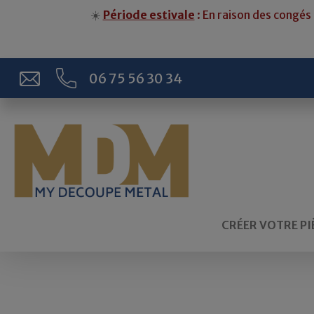
☀️
Période estivale
: En raison des congés 
06 75 56 30 34
CRÉER VOTRE PI