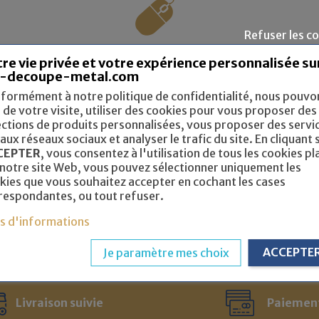
Refuser les c
Votre pièce sur mesure en quelques clic !
re vie privée et votre expérience personnalisée su
-decoupe-metal.com
Créer votre pièce sur-mesure avec notre configurateur !
conseil dans le choix des matériaux ? Consultez notre
Guide 
formément à notre politique de confidentialité, nous pouvo
s de votre visite, utiliser des cookies pour vous proposer des
ections de produits personnalisées, vous proposer des servi
 aux réseaux sociaux et analyser le trafic du site. En cliquant 
CEPTER
, vous consentez à l'utilisation de tous les cookies pl
TYPE DE PIÈCE :
 notre site Web, vous pouvez sélectionner uniquement les
kies que vous souhaitez accepter en cochant les cases
Sans pliage
Avec pliage
respondantes, ou tout refuser.
us d'informations
ACCEPTE
Je paramètre mes choix
Livraison suivie
Paiemen