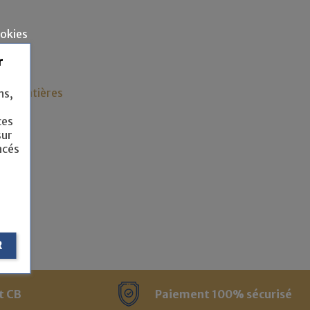
ookies
r
des matières
ns,
ces
sur
acés
R
t CB
Paiement 100% sécurisé