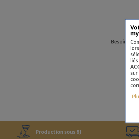
Vot
my
Besoin d’un 
Con
lor
sél
liés
AC
sur
coo
cor
Pl
Production sous 8J