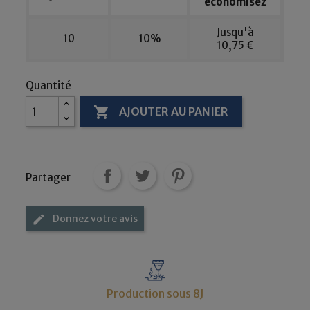
économisez
Jusqu'à
10
10%
10,75 €
Quantité

AJOUTER AU PANIER
Partager
Donnez votre avis
edit
Production sous 8J