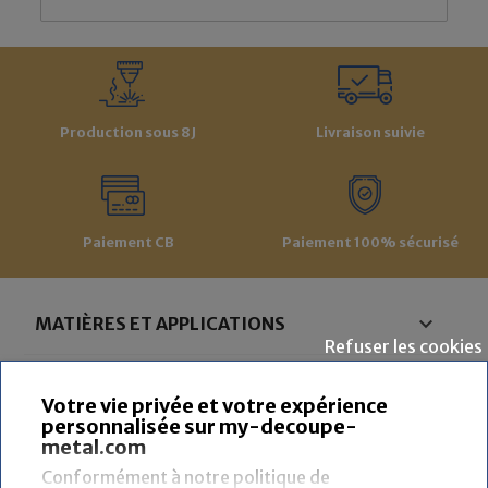
Production sous 8J
Livraison suivie
Paiement CB
Paiement 100% sécurisé

MATIÈRES ET APPLICATIONS
Refuser les cookies

NOTRE SOCIÉTÉ
Votre vie privée et votre expérience
personnalisée sur my-decoupe-

VOTRE COMPTE
metal.com
Conformément à notre politique de