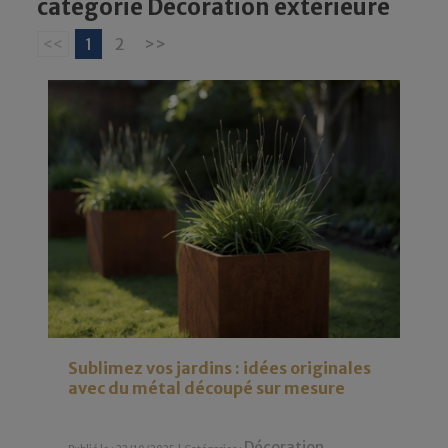
catégorie Décoration extérieure
<<
1
2
>>
Sublimez vos jardins : idées originales
avec du métal découpé sur mesure
Décoration