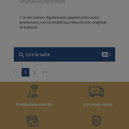
Décoration extérieure
L'acier corten, également appelé acier auto-
protecteur, est un matériau robuste très original
et naturel.
search
comment
Lire la suite
1
<<
1
2
>>
Production sous 8J
Livraison suivie