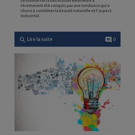
Le monde de la décoration extérieure a
récemment été conquis par une tendance qui a
réussi à combiner la beauté naturelle et l'aspect
industriel.
search
comment
Lire la suite
0