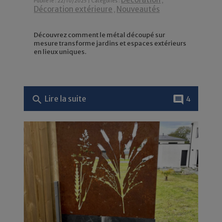
Publié le : 22/10/2025 | Catégories :
,
Décoration extérieure
Nouveautés
,
Découvrez comment le métal découpé sur
mesure transforme jardins et espaces extérieurs
en lieux uniques.
search
comment
Lire la suite
4