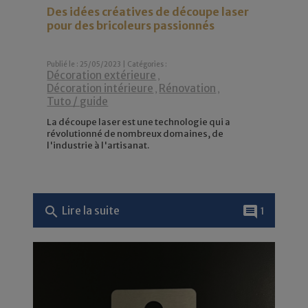
Des idées créatives de découpe laser
pour des bricoleurs passionnés
Publié le : 25/05/2023 | Catégories :
Décoration extérieure
,
Décoration intérieure
Rénovation
,
,
Tuto / guide
La découpe laser est une technologie qui a
révolutionné de nombreux domaines, de
l'industrie à l'artisanat.
search
comment
Lire la suite
1