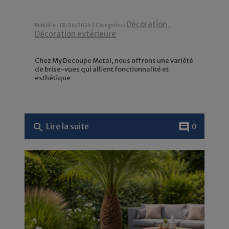
Décoration
Publié le : 18/06/2024 | Catégories :
,
Décoration extérieure
Chez My Decoupe Metal, nous offrons une variété
de brise-vues qui allient fonctionnalité et
esthétique
search
comment
Lire la suite
0