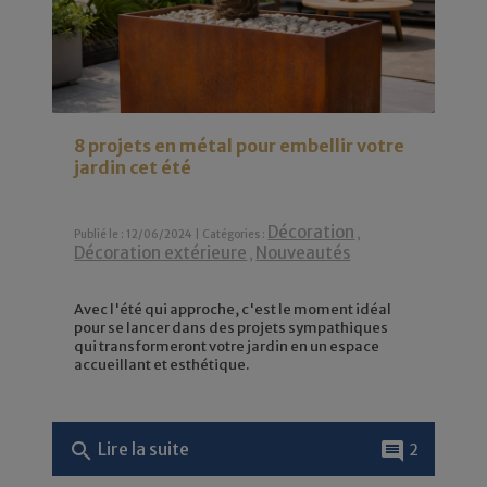
8 projets en métal pour embellir votre
jardin cet été
Décoration
Publié le : 12/06/2024 | Catégories :
,
Décoration extérieure
Nouveautés
,
Avec l'été qui approche, c'est le moment idéal
pour se lancer dans des projets sympathiques
qui transformeront votre jardin en un espace
accueillant et esthétique.
search
comment
Lire la suite
2