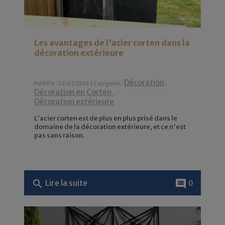
Les avantages de l'acier corten dans la
décoration extérieure
Décoration
Publié le : 02/07/2024 | Catégories :
,
Décoration en Corten
,
Décoration extérieure
L'acier corten est de plus en plus prisé dans le
domaine de la décoration extérieure, et ce n'est
pas sans raison.
search
comment
Lire la suite
0