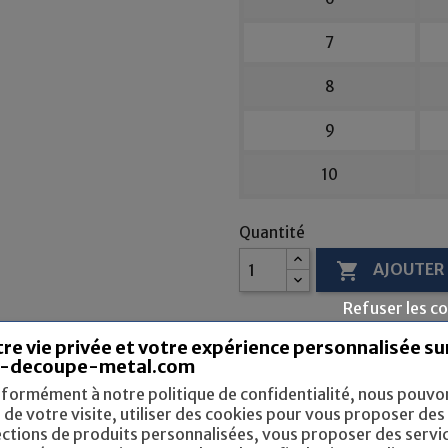
7
8
9
10
Quantité

AJOUTER 
Refuser les c
re vie privée et votre expérience personnalisée su
-decoupe-metal.com
Partager
formément à notre politique de confidentialité, nous pouvo
s de votre visite, utiliser des cookies pour vous proposer des
Donnez votre avis
edit
ections de produits personnalisées, vous proposer des servi