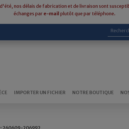
d'été, nos délais de fabrication et de livraison sont susceptib
échanges par
e-mail
plutôt que par téléphone.
ÈCE
IMPORTER UN FICHIER
NOTRE BOUTIQUE
NOS
ef : 260609-206992