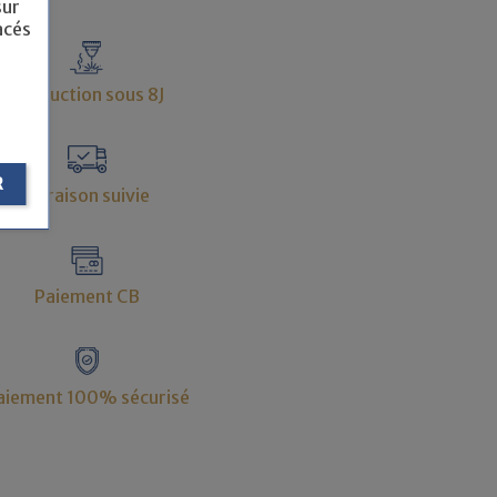
sur
acés
Production sous 8J
R
Livraison suivie
Paiement CB
aiement 100% sécurisé