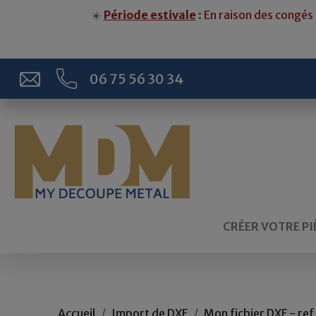
☀️
Période estivale
: En raison des congés 
06 75 56 30 34
CRÉER VOTRE PI
Accueil
Import de DXF
Mon fichier DXF - r