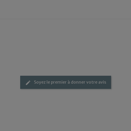
Soyez le premier à donner votre avis
edit