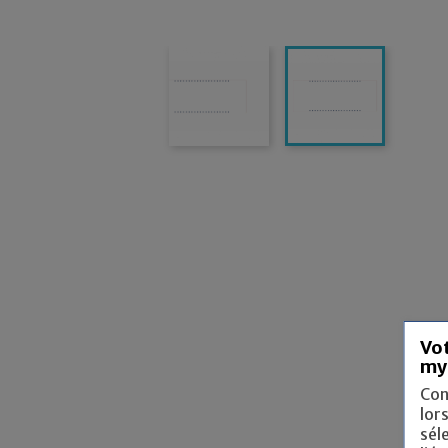
Vot
my
Con
lor
sél