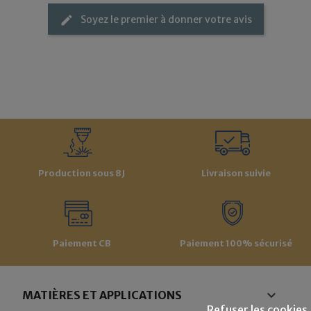
Soyez le premier à donner votre avis
edit
Production sous 8J
Livraison suivie
Paiement CB
Paiement 100% sécurisé

MATIÈRES ET APPLICATIONS
Refuser les cookies