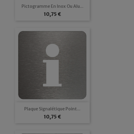
Pictogramme En Inox Ou Alu...
Prix
10,75 €
Plaque Signalétique Point...
Prix
10,75 €