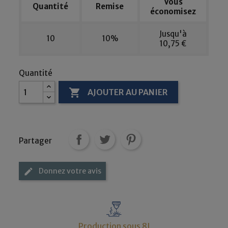
Vous
Quantité
Remise
économisez
Jusqu'à
10
10%
10,75 €
Quantité

AJOUTER AU PANIER
Partager
Donnez votre avis
edit
Production sous 8J